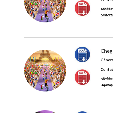
Ativida
contexto
Chega
Gênero
Conteú
Ativida
superaçã