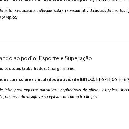
de feita para
s
uscitar reflexões sobre representatividade, saúde mental,
 olímpico.
ndo ao pódio: Esporte e Superação
s textuais trabalhados
:
Charge, meme.
EF67EF06
EF89
dos curriculares vinculados à atividade (BNC
C
)
:
,
de feita para
explorar narrativas inspiradoras de atletas olímpicos, inc
o, destacando desafios e conquistas no contexto olímpico.