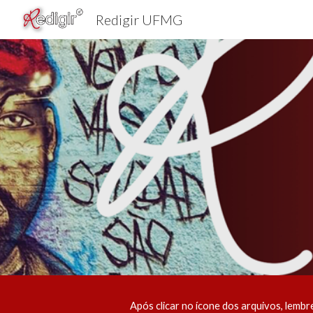
Redigir UFMG
Sk
Após clicar no ícone dos arquivos, lemb