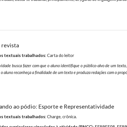
 revista
s textuais trabalhados
: Carta do leitor
vidade busca fazer com que o aluno identifique o público-alvo de um texto,
o aluno reconheça a finalidade de um texto e produza redações com o propó
ndo ao pódio: Esporte e Representatividade
s textuais trabalhados
:
Charge, crônica.
dos curriculares vinculados à atividade (BNC
C
)
:
EF89EF08
,
EF89