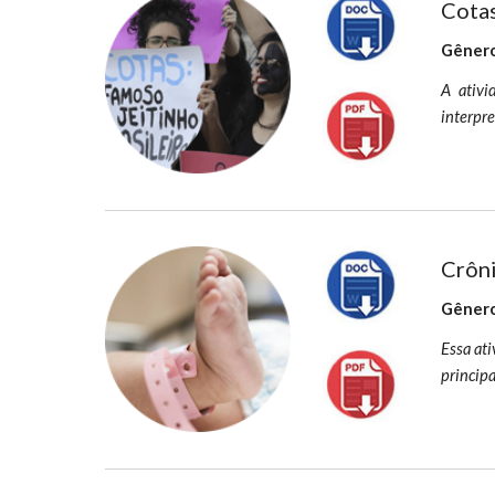
Cota
Gênero
A ativi
interpre
Crôni
Gênero
Essa ati
principa