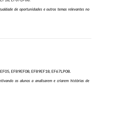
 igualdade de oportunidades e outros temas relevantes no
EF05
EF89EF08
EF89EF18
EF67LP08
,
,
,
.
entivando os alunos a analisarem e criarem histórias de