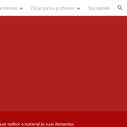
professor
Dicas para o professor
Sua opinião
ion
uar melhor o material às suas demandas.