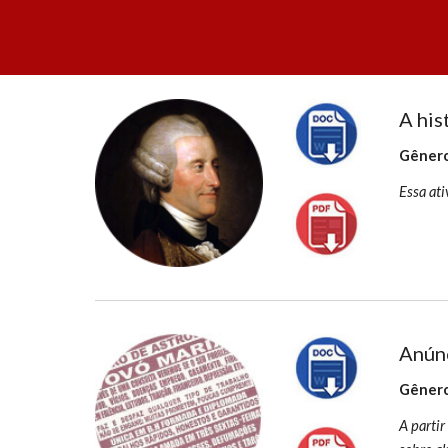
A his
Gênero
Essa ati
Anúnc
Gênero
A partir