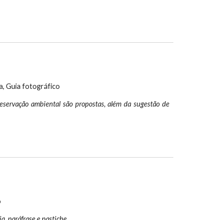
a, Guia fotográfico
reservação ambiental são propostas, além da sugestão de
o
a, paráfrase e pastiche.