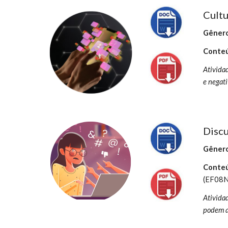
Cultu
Gênero
Conteú
Atividad
e negati
Discu
Gênero
Conteú
(EF08N
Atividad
podem a