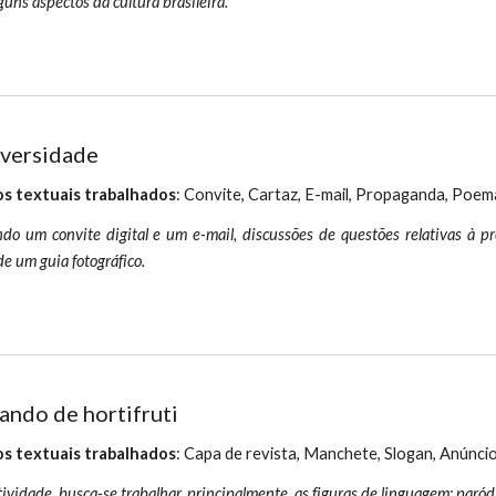
guns aspectos da cultura brasileira.
iversidade
s textuais trabalhados
: Convite, Cartaz, E-mail, Propaganda, Poem
ndo um convite digital e um e-mail, discussões de questões relativas à p
de um guia fotográfico.
ando de hortifruti
s textuais trabalhados
: Capa de revista, Manchete, Slogan, Anúnci
ividade, busca-se trabalhar, principalmente, as figuras de linguagem: paródi