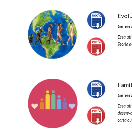
Evol
Gênero
Essa ati
Teoria d
Famíl
Gênero
Essa ati
desenvol
carta ou