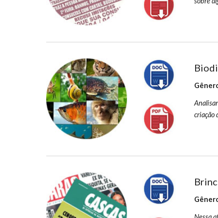
sobre al
Biod
Gênero
Analisa
criação 
Brinc
Gênero
Nessa at