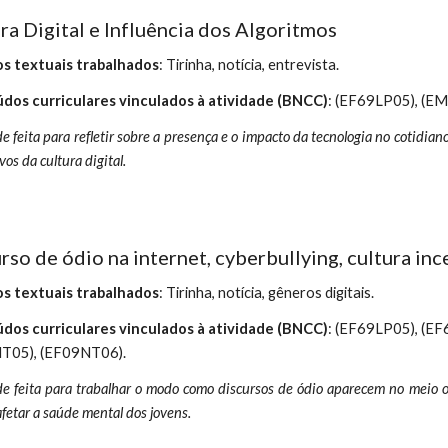
ra Digital e Influência dos Algoritmos
s textuais trabalhados
:
Tirinha, notícia, entrevista.
dos curriculares vinculados à atividade (BNCC)
:
(EF69LP05), (E
e feita para
refletir sobre a presença e o impacto da tecnologia no cotidia
vos da cultura digital.
rso de ódio na internet, cyberbullying, cultura inc
s textuais trabalhados
: Tirinha, notícia, gêneros digitais.
dos curriculares vinculados à atividade (BNCC)
:
(EF69LP05), (EF
T05), (EF09NT06).
e feita para trabalhar o modo como discursos de ódio aparecem no meio on
fetar a saúde mental dos jovens
.