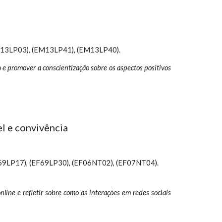
M13LP03), (EM13LP41), (EM13LP40).
no e promover a conscientização sobre os aspectos positivos
el e convivência
69LP17), (EF69LP30), (EF06NT02), (EF07NT04).
line e refletir sobre como as interações em redes sociais