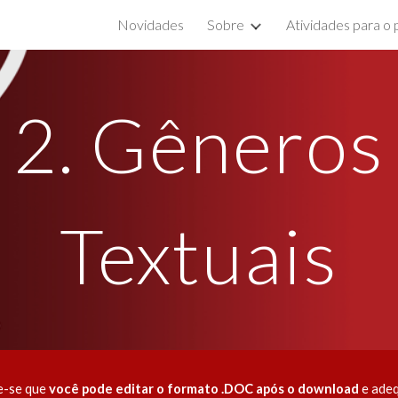
Novidades
Sobre
Atividades para o 
ip to main content
Skip to navigat
2. Gêneros
Textuais
re-se que
você pode editar o formato .DOC após o download
e adeq