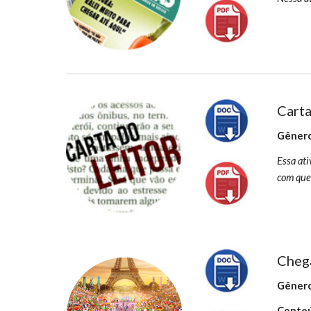
Carta
Gênero
Essa ati
com que 
Chega
Gênero
Conteú