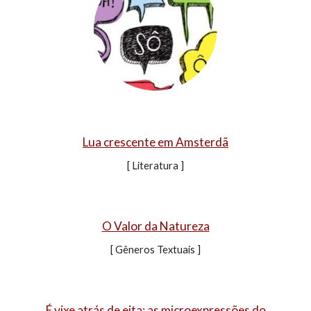
Lua crescente em Amsterdã
[
Literatura
]
O Valor da Natureza
[
Gêneros Textuais
]
É vixe atrás de eita: as microexpressões do