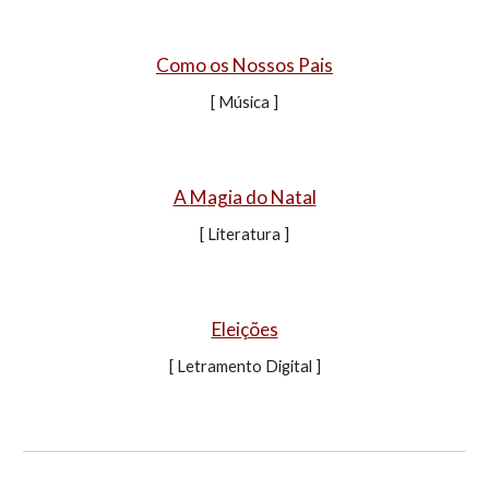
Como os Nossos Pais
[
Música
]
A
M
agi
a do Natal
[ L
iteratura
]
Eleições
[
Letramento Digital
]